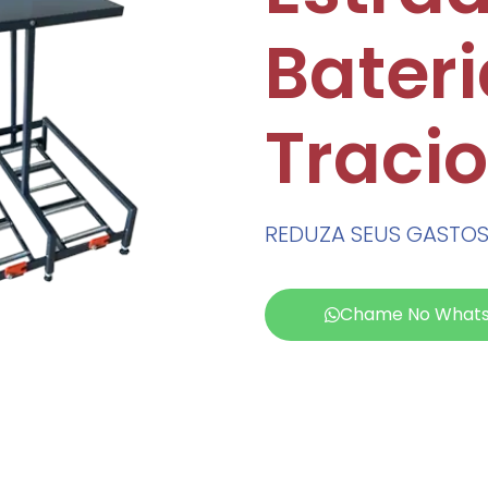
Bater
Traci
REDUZA SEUS GASTOS
Chame No What