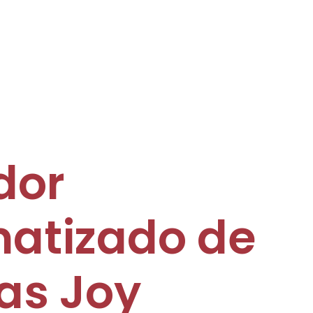
dor
atizado de
as Joy